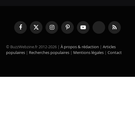
Facebook
X
Instagram
Pinterest
YouTube
TikTok
RSS
(Twitter)
© BuzzWebzine.fr 2012-2026 |
À propos & rédaction
|
Articles
populaires
|
Recherches populaires
|
Mentions légales
|
Contact