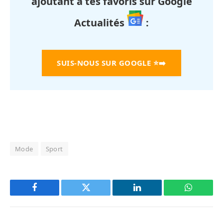
ajoutant à tes favoris sur Google
Actualités
:
SUIS-NOUS SUR GOOGLE
⭐➡️
Mode
Sport
Facebook
Twitter
LinkedIn
WhatsAp