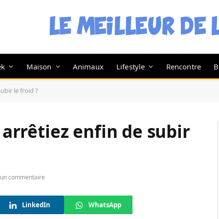
ek
Maison
Animaux
Lifestyle
Rencontre
B
ubir le froid ?
 arrêtiez enfin de subir
un commentaire
LinkedIn
WhatsApp