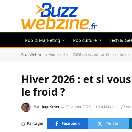
Pub & Marketing
Pop culture
Tech & Ge
BuzzWebzine
»
Mode
»
Hiver 2026 : et si vous arrêtiez enfin de s
Hiver 2026 : et si vous
le froid ?
Par
Hugo Soyer
29 janvier 2026
4 Minutes
Auc
Partager
Facebook
Twitter