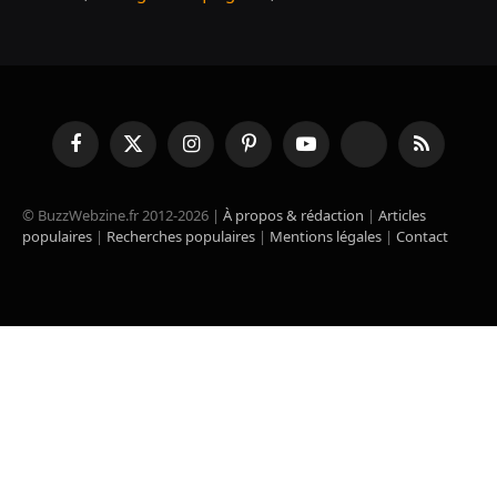
Facebook
X
Instagram
Pinterest
YouTube
TikTok
RSS
(Twitter)
© BuzzWebzine.fr 2012-2026 |
À propos & rédaction
|
Articles
populaires
|
Recherches populaires
|
Mentions légales
|
Contact