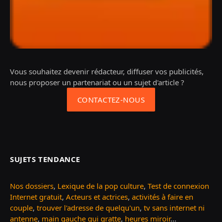
Vous souhaitez devenir rédacteur, diffuser vos publicités,
nous proposer un partenariat ou un sujet d'article ?
CONTACTEZ-NOUS
SUJETS TENDANCE
Nos dossiers
,
Lexique de la pop culture
,
Test de connexion
Internet gratuit
,
Acteurs et actrices
,
activités à faire en
couple
,
trouver l'adresse de quelqu'un
,
tv sans internet ni
antenne
,
main gauche qui gratte
,
heures miroir
...