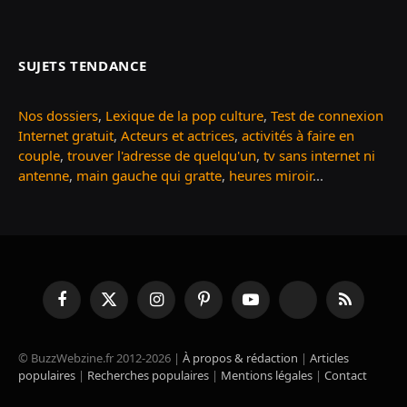
SUJETS TENDANCE
Nos dossiers
,
Lexique de la pop culture
,
Test de connexion
Internet gratuit
,
Acteurs et actrices
,
activités à faire en
couple
,
trouver l'adresse de quelqu'un
,
tv sans internet ni
antenne
,
main gauche qui gratte
,
heures miroir
...
Facebook
X
Instagram
Pinterest
YouTube
TikTok
RSS
(Twitter)
© BuzzWebzine.fr 2012-2026 |
À propos & rédaction
|
Articles
populaires
|
Recherches populaires
|
Mentions légales
|
Contact