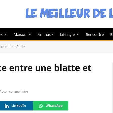
ek
Maison
Animaux
Lifestyle
Rencontre
B
tte et un cafard ?
ce entre une blatte et
Aucun commentaire
LinkedIn
WhatsApp