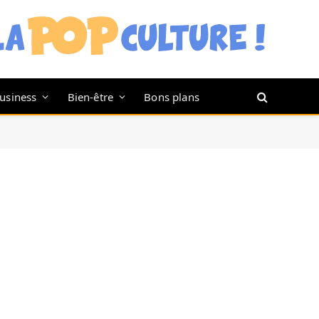
usiness
Bien-être
Bons plans