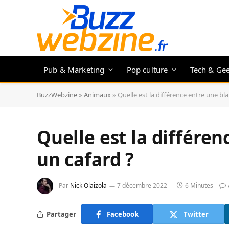
Pub & Marketing
Pop culture
Tech & Ge
BuzzWebzine
»
Animaux
»
Quelle est la différence entre une bla
Quelle est la différen
un cafard ?
Par
Nick Olaizola
7 décembre 2022
6 Minutes
Partager
Facebook
Twitter