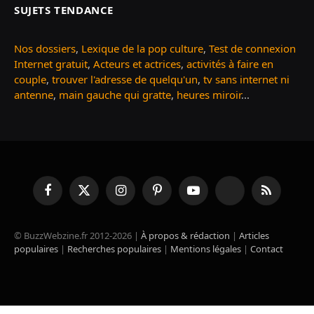
SUJETS TENDANCE
Nos dossiers
,
Lexique de la pop culture
,
Test de connexion
Internet gratuit
,
Acteurs et actrices
,
activités à faire en
couple
,
trouver l'adresse de quelqu'un
,
tv sans internet ni
antenne
,
main gauche qui gratte
,
heures miroir
...
Facebook
X
Instagram
Pinterest
YouTube
TikTok
RSS
(Twitter)
© BuzzWebzine.fr 2012-2026 |
À propos & rédaction
|
Articles
populaires
|
Recherches populaires
|
Mentions légales
|
Contact