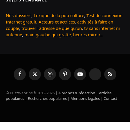
Nos dossiers
,
Lexique de la pop culture
,
Test de connexion
Internet gratuit
,
Acteurs et actrices
,
activités à faire en
couple
,
trouver l'adresse de quelqu'un
,
tv sans internet ni
antenne
,
main gauche qui gratte
,
heures miroir
...
Facebook
X
Instagram
Pinterest
YouTube
TikTok
RSS
(Twitter)
© BuzzWebzine.fr 2012-2026 |
À propos & rédaction
|
Articles
populaires
|
Recherches populaires
|
Mentions légales
|
Contact