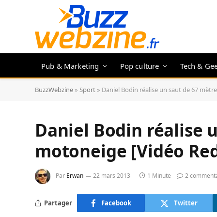
Pub & Marketing
Pop culture
Tech & Ge
BuzzWebzine
»
Sport
»
Daniel Bodin réalise un saut de 67 mètr
Daniel Bodin réalise 
motoneige [Vidéo Red
Par
Erwan
22 mars 2013
1 Minute
2 commenta
Partager
Facebook
Twitter