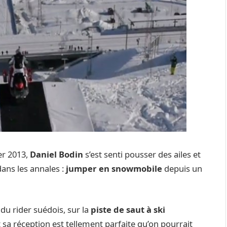
er 2013,
Daniel Bodin
s’est senti pousser des ailes et
dans les annales :
jumper en snowmobile
depuis un
 du rider suédois, sur la
piste de saut à ski
t sa réception est tellement parfaite qu’on pourrait