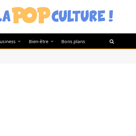
usiness
Bien-être
Bons plans