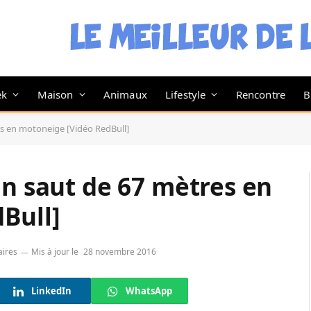
ek
Maison
Animaux
Lifestyle
Rencontre
B
es en motoneige [Vidéo RedBull]
un saut de 67 mètres en
Bull]
ires
Mis à jour le
28 novembre 2016
LinkedIn
WhatsApp