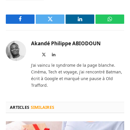
Facebook
Twitter
LinkedIn
WhatsAp
Akandé Philippe ABIODOUN
Site
X
LinkedIn
web
(Twitter)
J'ai vaincu le syndrome de la page blanche.
Cinéma, Tech et voyage, j'ai rencontré Batman,
écrit à Google et marqué une pause à Old
Trafford.
ARTICLES
SIMILAIRES