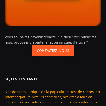
Vous souhaitez devenir rédacteur, diffuser vos publicités,
nous proposer un partenariat ou un sujet d'article ?
CONTACTEZ-NOUS
SUJETS TENDANCE
Nos dossiers
,
Lexique de la pop culture
,
Test de connexion
Internet gratuit
,
Acteurs et actrices
,
activités à faire en
couple
,
trouver l'adresse de quelqu'un
,
tv sans internet ni