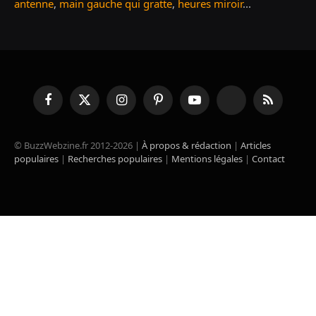
antenne
,
main gauche qui gratte
,
heures miroir
...
Facebook
X
Instagram
Pinterest
YouTube
TikTok
RSS
(Twitter)
© BuzzWebzine.fr 2012-2026 |
À propos & rédaction
|
Articles
populaires
|
Recherches populaires
|
Mentions légales
|
Contact