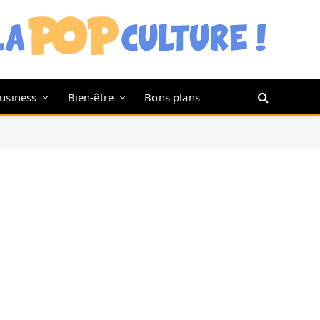
usiness
Bien-être
Bons plans