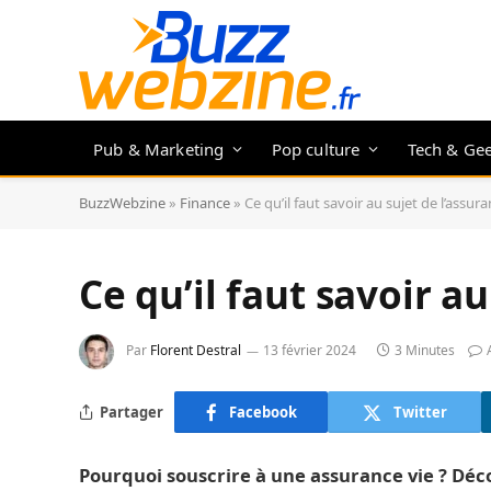
Pub & Marketing
Pop culture
Tech & Ge
BuzzWebzine
»
Finance
»
Ce qu’il faut savoir au sujet de l’assur
Ce qu’il faut savoir au
Par
Florent Destral
13 février 2024
3 Minutes
Partager
Facebook
Twitter
Pourquoi souscrire à une assurance vie ? Décou