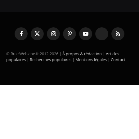
Facebook
X
Instagram
Pinterest
YouTube
TikTok
RSS
(Twitter)
© BuzzWebzine.fr 2012-2026 |
À propos & rédaction
|
Articles
populaires
|
Recherches populaires
|
Mentions légales
|
Contact