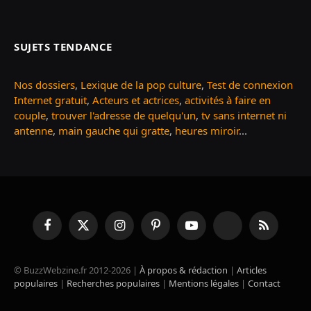
SUJETS TENDANCE
Nos dossiers
,
Lexique de la pop culture
,
Test de connexion
Internet gratuit
,
Acteurs et actrices
,
activités à faire en
couple
,
trouver l'adresse de quelqu'un
,
tv sans internet ni
antenne
,
main gauche qui gratte
,
heures miroir
...
Facebook
X
Instagram
Pinterest
YouTube
TikTok
RSS
(Twitter)
© BuzzWebzine.fr 2012-2026 |
À propos & rédaction
|
Articles
populaires
|
Recherches populaires
|
Mentions légales
|
Contact