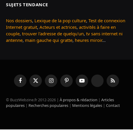
SUJETS TENDANCE
Nos dossiers
,
Lexique de la pop culture
,
Test de connexion
Internet gratuit
,
Acteurs et actrices
,
activités à faire en
couple
,
trouver l'adresse de quelqu'un
,
tv sans internet ni
antenne
,
main gauche qui gratte
,
heures miroir
...
Facebook
X
Instagram
Pinterest
YouTube
TikTok
RSS
(Twitter)
© BuzzWebzine.fr 2012-2026 |
À propos & rédaction
|
Articles
populaires
|
Recherches populaires
|
Mentions légales
|
Contact