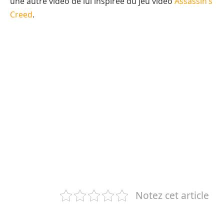
une autre vidéo de lui inspirée du jeu vidéo
Assassin’s
Creed
.
Notez cet article