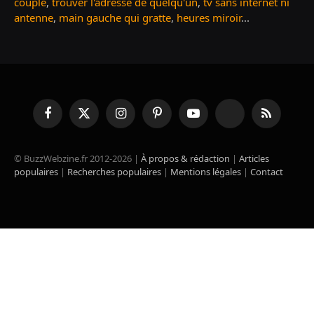
couple
,
trouver l'adresse de quelqu'un
,
tv sans internet ni
antenne
,
main gauche qui gratte
,
heures miroir
...
Facebook
X
Instagram
Pinterest
YouTube
TikTok
RSS
(Twitter)
© BuzzWebzine.fr 2012-2026 |
À propos & rédaction
|
Articles
populaires
|
Recherches populaires
|
Mentions légales
|
Contact