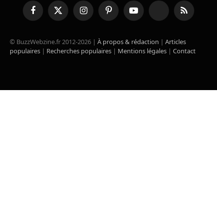
Facebook
X
Instagram
Pinterest
YouTube
TikTok
RSS
(Twitter)
© BuzzWebzine.fr 2012-2026 |
À propos & rédaction
|
Articles
populaires
|
Recherches populaires
|
Mentions légales
|
Contact