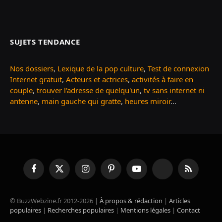
SUJETS TENDANCE
Nos dossiers
,
Lexique de la pop culture
,
Test de connexion
Internet gratuit
,
Acteurs et actrices
,
activités à faire en
couple
,
trouver l'adresse de quelqu'un
,
tv sans internet ni
antenne
,
main gauche qui gratte
,
heures miroir
...
Facebook
X
Instagram
Pinterest
YouTube
TikTok
RSS
(Twitter)
© BuzzWebzine.fr 2012-2026 |
À propos & rédaction
|
Articles
populaires
|
Recherches populaires
|
Mentions légales
|
Contact