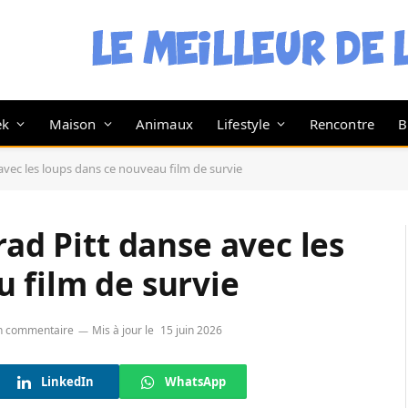
ek
Maison
Animaux
Lifestyle
Rencontre
B
 avec les loups dans ce nouveau film de survie
rad Pitt danse avec les
 film de survie
n commentaire
Mis à jour le
15 juin 2026
LinkedIn
WhatsApp