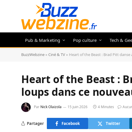
Pub & Marketing
Pop culture
Tech & Ge
BuzzWebzine
»
Ciné & TV
»
Heart of the Beast : Brad Pitt danse
Heart of the Beast : B
loups dans ce nouveau
Par
Nick Olaizola
15 juin 2026
4 Minutes
Aucu
Partager
Facebook
Twitter