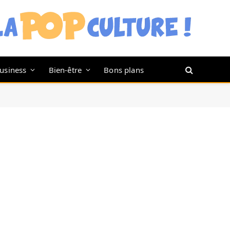
usiness
Bien-être
Bons plans