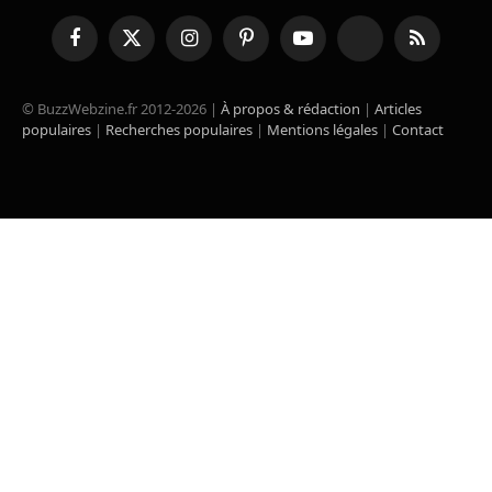
Facebook
X
Instagram
Pinterest
YouTube
TikTok
RSS
(Twitter)
© BuzzWebzine.fr 2012-2026 |
À propos & rédaction
|
Articles
populaires
|
Recherches populaires
|
Mentions légales
|
Contact