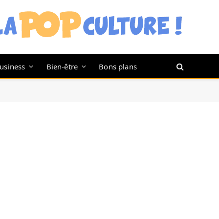
usiness
Bien-être
Bons plans