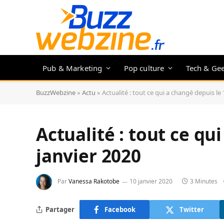
Pub & Marketing
Pop culture
Tech & Ge
BuzzWebzine
»
Actu
»
Actualité : tout ce qui a changé depuis le 
Actualité : tout ce qu
janvier 2020
Par
Vanessa Rakotobe
10 janvier 2020
3 Minutes
Partager
Facebook
Twitter