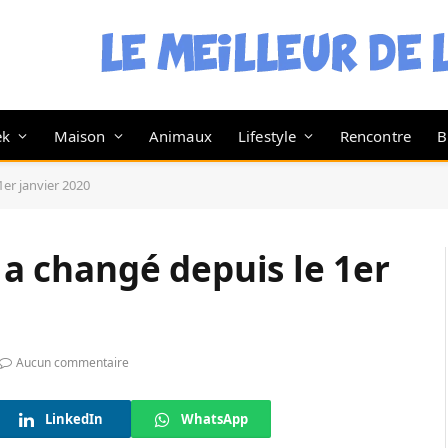
ek
Maison
Animaux
Lifestyle
Rencontre
B
1er janvier 2020
i a changé depuis le 1er
Aucun commentaire
LinkedIn
WhatsApp