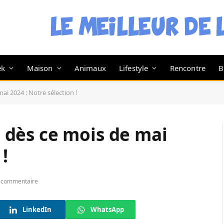
ek
Maison
Animaux
Lifestyle
Rencontre
B
mai 2024 : Notre sélection !
re dès ce mois de mai
!
 commentaire
LinkedIn
WhatsApp