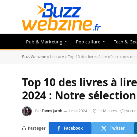
Pub & Marketing
Pop culture
Tech & Ge
BuzzWebzine
»
Lecture
»
Top 10 des livres à lire dès ce mois de 
Top 10 des livres à li
2024 : Notre sélection 
Par
Fanny Jacob
1 mai 2024
11 Minutes
Aucun
Partager
Facebook
Twitter