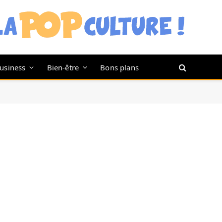
usiness
Bien-être
Bons plans