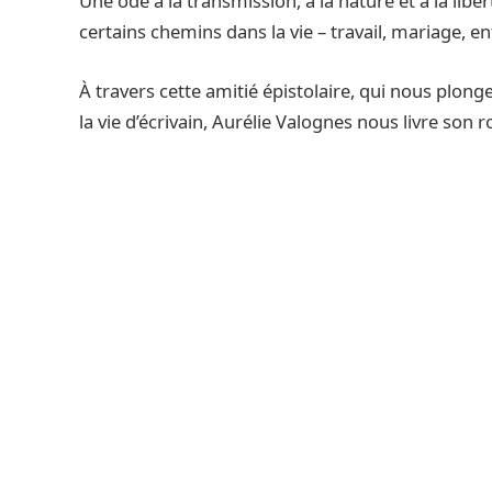
Une ode à la transmission, à la nature et à la libe
certains chemins dans la vie – travail, mariage, enf
À travers cette amitié épistolaire, qui nous plong
la vie d’écrivain, Aurélie Valognes nous livre son 