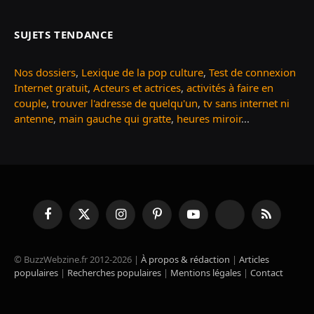
SUJETS TENDANCE
Nos dossiers
,
Lexique de la pop culture
,
Test de connexion
Internet gratuit
,
Acteurs et actrices
,
activités à faire en
couple
,
trouver l'adresse de quelqu'un
,
tv sans internet ni
antenne
,
main gauche qui gratte
,
heures miroir
...
Facebook
X
Instagram
Pinterest
YouTube
TikTok
RSS
(Twitter)
© BuzzWebzine.fr 2012-2026 |
À propos & rédaction
|
Articles
populaires
|
Recherches populaires
|
Mentions légales
|
Contact