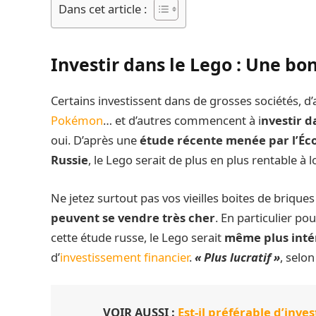
Dans cet article :
Investir dans le Lego : Une bo
Certains investissent dans de grosses sociétés, d’
Pokémon
… et d’autres commencent à i
nvestir d
oui. D’après une
étude récente menée par l’Éc
Russie
, le Lego serait de plus en plus rentable à 
Ne jetez surtout pas vos vieilles boites de brique
peuvent se vendre très cher
. En particulier po
cette étude russe, le Lego serait
même plus intér
d’
investissement financier
.
« Plus lucratif »
, selo
VOIR AUSSI :
Est-il préférable d’inve