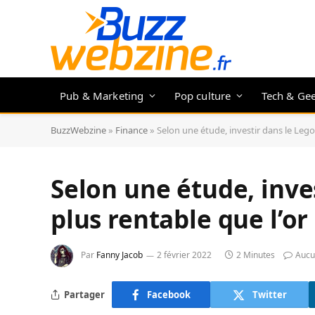
Pub & Marketing
Pop culture
Tech & Ge
BuzzWebzine
»
Finance
»
Selon une étude, investir dans le Lego 
Selon une étude, inves
plus rentable que l’or
Par
Fanny Jacob
2 février 2022
2 Minutes
Aucu
Partager
Facebook
Twitter