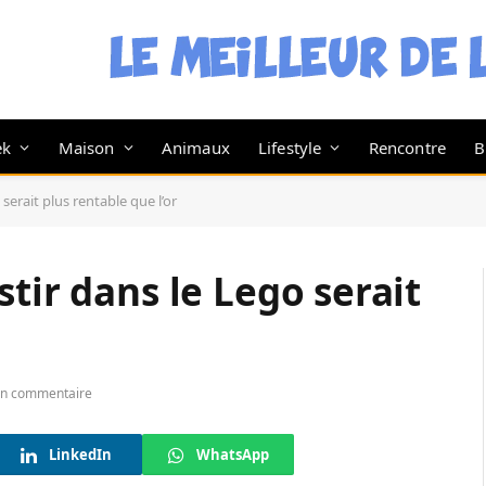
ek
Maison
Animaux
Lifestyle
Rencontre
B
serait plus rentable que l’or
tir dans le Lego serait
n commentaire
LinkedIn
WhatsApp