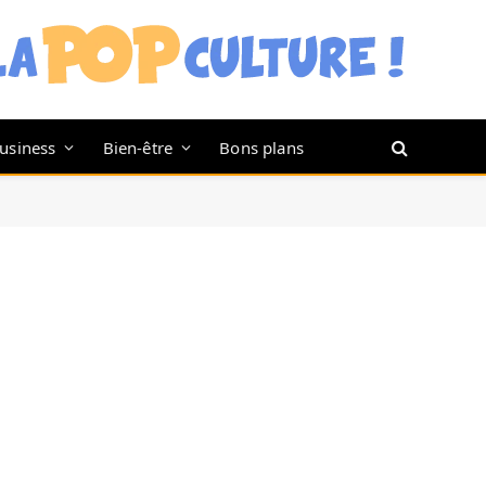
usiness
Bien-être
Bons plans