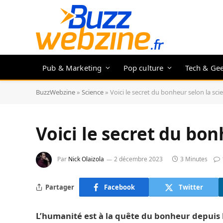
Pub & Marketing
Pop culture
Tech & Ge
BuzzWebzine
»
Science
»
Voici le secret du bonheur selon la scie
Voici le secret du bon
Par
Nick Olaizola
2 décembre 2023
3 Minutes
Partager
Facebook
Twitter
L’humanité est à la quête du bonheur depuis l