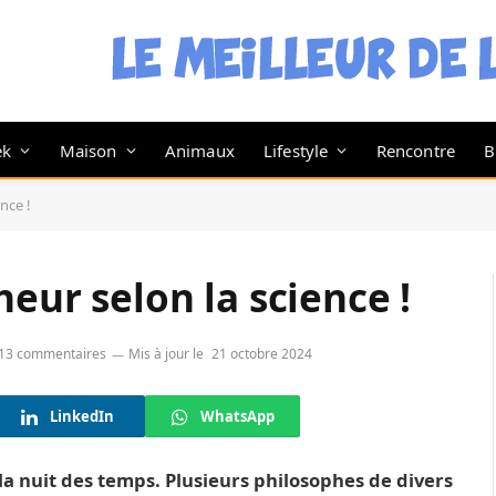
ek
Maison
Animaux
Lifestyle
Rencontre
B
nce !
heur selon la science !
13 commentaires
Mis à jour le
21 octobre 2024
LinkedIn
WhatsApp
a nuit des temps. Plusieurs philosophes de divers