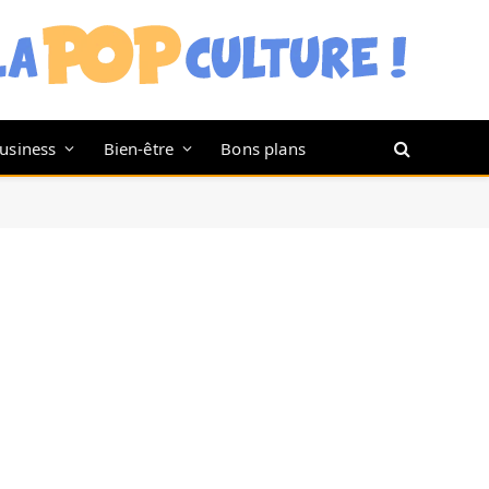
usiness
Bien-être
Bons plans