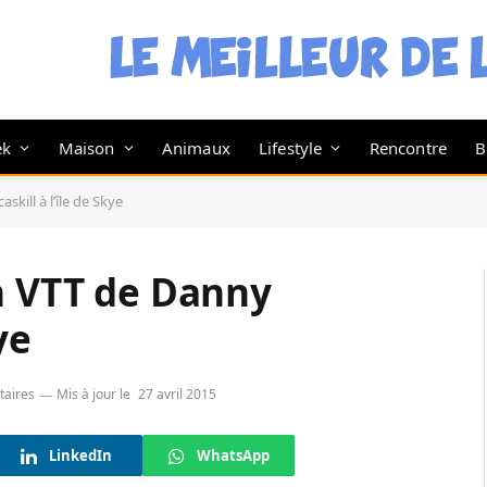
ek
Maison
Animaux
Lifestyle
Rencontre
B
kill à l’île de Skye
n VTT de Danny
ye
aires
Mis à jour le
27 avril 2015
LinkedIn
WhatsApp