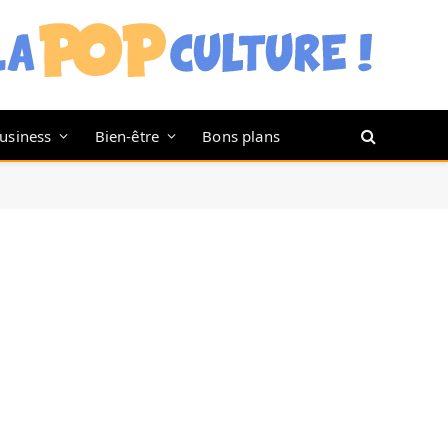
usiness
Bien-être
Bons plans