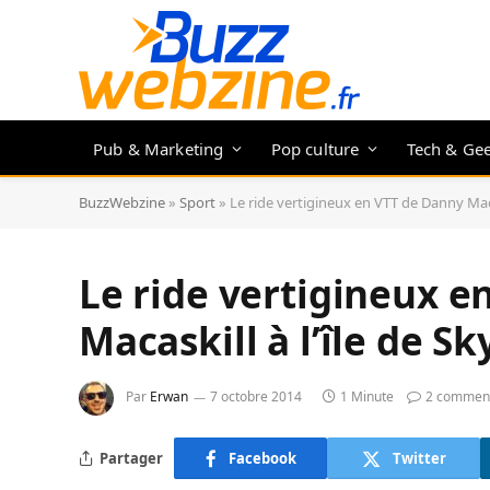
Pub & Marketing
Pop culture
Tech & Ge
BuzzWebzine
»
Sport
»
Le ride vertigineux en VTT de Danny Macas
Le ride vertigineux e
Macaskill à l’île de Sk
Par
Erwan
7 octobre 2014
1 Minute
2 comment
Partager
Facebook
Twitter