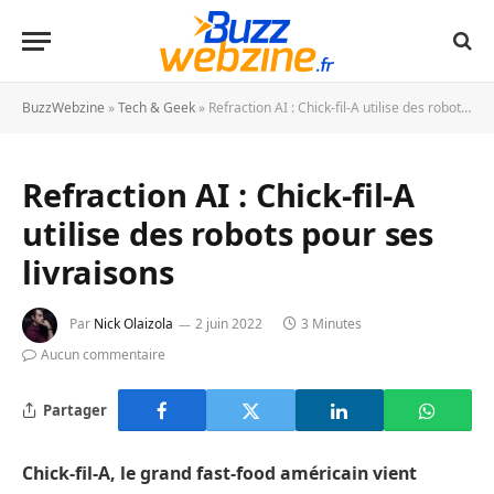
BuzzWebzine
»
Tech & Geek
»
Refraction AI : Chick-fil-A utilise des robots pour ses livraisons
Refraction AI : Chick-fil-A
utilise des robots pour ses
livraisons
Par
Nick Olaizola
2 juin 2022
3 Minutes
Aucun commentaire
Partager
Chick-fil-A
,
le
grand fast-food américain vient