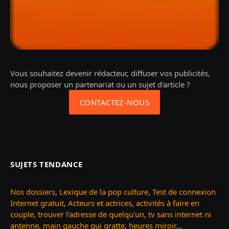
Vous souhaitez devenir rédacteur, diffuser vos publicités,
nous proposer un partenariat ou un sujet d'article ?
CONTACTEZ-NOUS
SUJETS TENDANCE
Nos dossiers
,
Lexique de la pop culture
,
Test de connexion
Internet gratuit
,
Acteurs et actrices
,
activités à faire en
couple
,
trouver l'adresse de quelqu'un
,
tv sans internet ni
antenne
,
main gauche qui gratte
,
heures miroir
...