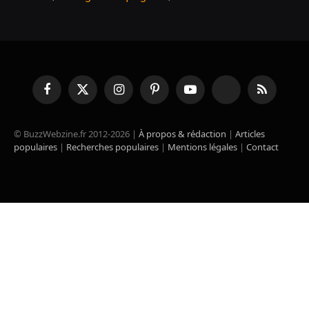
Facebook
X
Instagram
Pinterest
YouTube
TikTok
RSS
(Twitter)
© BuzzWebzine.fr 2012-2026 |
À propos & rédaction
|
Articles
populaires
|
Recherches populaires
|
Mentions légales
|
Contact