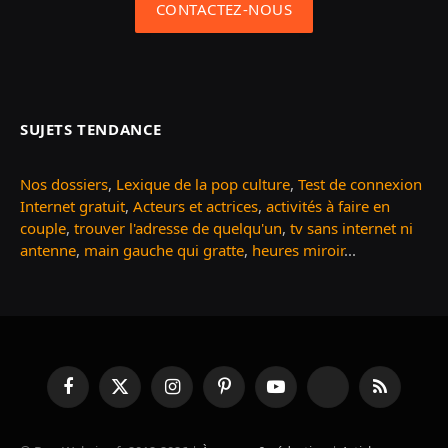
CONTACTEZ-NOUS
SUJETS TENDANCE
Nos dossiers
,
Lexique de la pop culture
,
Test de connexion
Internet gratuit
,
Acteurs et actrices
,
activités à faire en
couple
,
trouver l'adresse de quelqu'un
,
tv sans internet ni
antenne
,
main gauche qui gratte
,
heures miroir
...
Facebook
X
Instagram
Pinterest
YouTube
TikTok
RSS
(Twitter)