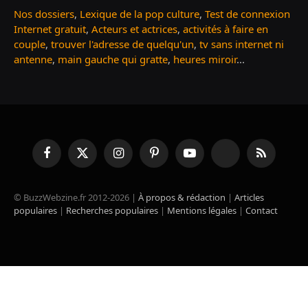
Nos dossiers
,
Lexique de la pop culture
,
Test de connexion
Internet gratuit
,
Acteurs et actrices
,
activités à faire en
couple
,
trouver l'adresse de quelqu'un
,
tv sans internet ni
antenne
,
main gauche qui gratte
,
heures miroir
...
Facebook
X
Instagram
Pinterest
YouTube
TikTok
RSS
(Twitter)
© BuzzWebzine.fr 2012-2026 |
À propos & rédaction
|
Articles
populaires
|
Recherches populaires
|
Mentions légales
|
Contact