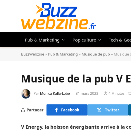
Pub & Marketing
Pop culture
Tech & Ge
BuzzWebzine
»
Pub & Marketing
»
Musique de pub
»
Musique d
Musique de la pub V 
Par
Monica Kalla-Lobé
31 mars 2023
4 Minutes
Partager
Facebook
Twitter
V Energy, la boisson énergisante arrive à la c