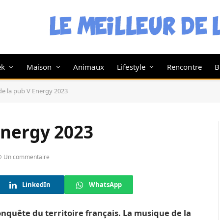
ek
Maison
Animaux
Lifestyle
Rencontre
B
e la pub V Energy 2023
Energy 2023
Un commentaire
LinkedIn
WhatsApp
onquête du territoire français. La musique de la