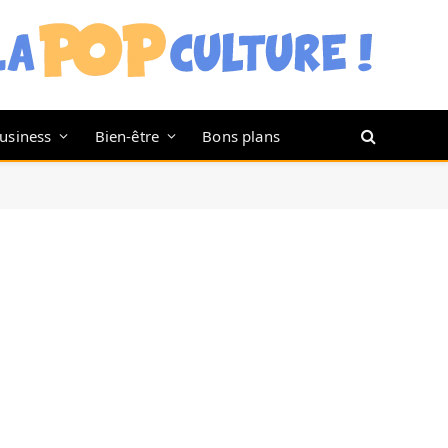
usiness
Bien-être
Bons plans