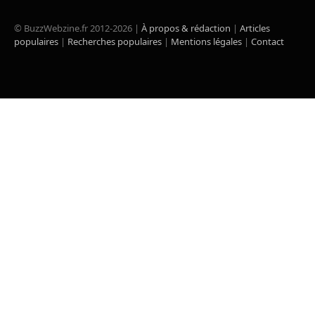
(Twitter)
© BuzzWebzine.fr 2012-2026 |
À propos & rédaction
|
Articles
populaires
|
Recherches populaires
|
Mentions légales
|
Contact