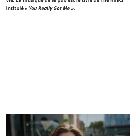
vie. La musique de la pub est le titre de The Kinks
intitulé
« You Really Got Me ».