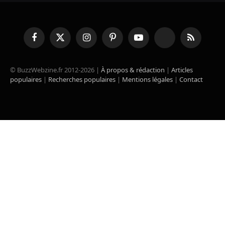
Facebook
X
Instagram
Pinterest
YouTube
TikTok
RSS
(Twitter)
© BuzzWebzine.fr 2012-2026 |
À propos & rédaction
|
Articles
populaires
|
Recherches populaires
|
Mentions légales
|
Contact