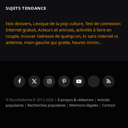
SUJETS TENDANCE
Nos dossiers
,
Lexique de la pop culture
,
Test de connexion
Internet gratuit
,
Acteurs et actrices
,
activités à faire en
couple
,
trouver l'adresse de quelqu'un
,
tv sans internet ni
antenne
,
main gauche qui gratte
,
heures miroir
...
Facebook
X
Instagram
Pinterest
YouTube
TikTok
RSS
(Twitter)
© BuzzWebzine.fr 2012-2026 |
À propos & rédaction
|
Articles
populaires
|
Recherches populaires
|
Mentions légales
|
Contact