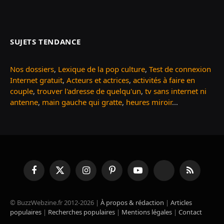
SUJETS TENDANCE
Nos dossiers
,
Lexique de la pop culture
,
Test de connexion
Internet gratuit
,
Acteurs et actrices
,
activités à faire en
couple
,
trouver l'adresse de quelqu'un
,
tv sans internet ni
antenne
,
main gauche qui gratte
,
heures miroir
...
Facebook
X
Instagram
Pinterest
YouTube
TikTok
RSS
(Twitter)
© BuzzWebzine.fr 2012-2026 |
À propos & rédaction
|
Articles
populaires
|
Recherches populaires
|
Mentions légales
|
Contact