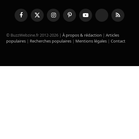
Facebook
X
Instagram
Pinterest
YouTube
TikTok
RSS
(Twitter)
© BuzzWebzine.fr 2012-2026 |
À propos & rédaction
|
Articles
populaires
|
Recherches populaires
|
Mentions légales
|
Contact