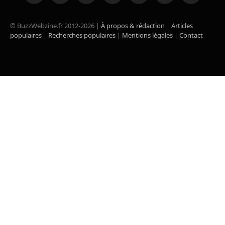
(Twitter)
© BuzzWebzine.fr 2012-2026 |
À propos & rédaction
|
Articles
populaires
|
Recherches populaires
|
Mentions légales
|
Contact