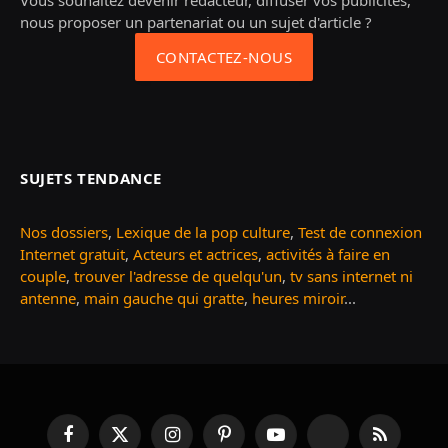
Vous souhaitez devenir rédacteur, diffuser vos publicités,
nous proposer un partenariat ou un sujet d'article ?
CONTACTEZ-NOUS
SUJETS TENDANCE
Nos dossiers
,
Lexique de la pop culture
,
Test de connexion
Internet gratuit
,
Acteurs et actrices
,
activités à faire en
couple
,
trouver l'adresse de quelqu'un
,
tv sans internet ni
antenne
,
main gauche qui gratte
,
heures miroir
...
Facebook
X
Instagram
Pinterest
YouTube
TikTok
RSS