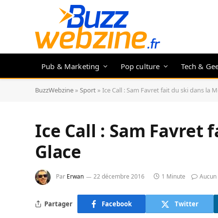
Pub & Marketing
Pop culture
Tech & Ge
BuzzWebzine
»
Sport
»
Ice Call : Sam Favret fait du ski dans la 
Ice Call : Sam Favret 
Glace
Par
Erwan
22 décembre 2016
1 Minute
Aucun
Partager
Facebook
Twitter