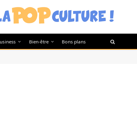
usiness
Bien-être
Bons plans