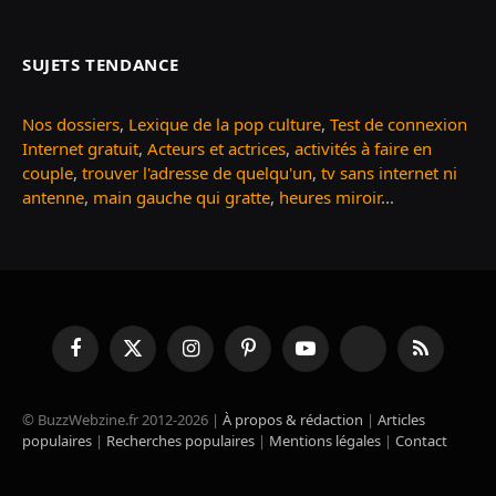
SUJETS TENDANCE
Nos dossiers
,
Lexique de la pop culture
,
Test de connexion
Internet gratuit
,
Acteurs et actrices
,
activités à faire en
couple
,
trouver l'adresse de quelqu'un
,
tv sans internet ni
antenne
,
main gauche qui gratte
,
heures miroir
...
Facebook
X
Instagram
Pinterest
YouTube
TikTok
RSS
(Twitter)
© BuzzWebzine.fr 2012-2026 |
À propos & rédaction
|
Articles
populaires
|
Recherches populaires
|
Mentions légales
|
Contact