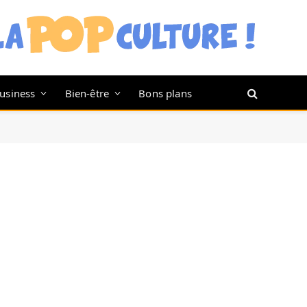
usiness
Bien-être
Bons plans