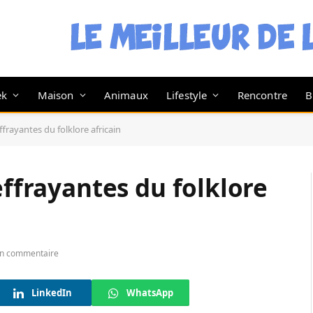
ek
Maison
Animaux
Lifestyle
Rencontre
B
ffrayantes du folklore africain
effrayantes du folklore
n commentaire
LinkedIn
WhatsApp