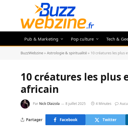
Pub & Marketing
Pop culture
Tech & Ge
BuzzWebzine
»
Astrologie & spiritualité
»
10 créatures les plus e
10 créatures les plus 
africain
Par
Nick Olaizola
8 juillet 2025
4 Minutes
Aucu
Partager
Facebook
Twitter