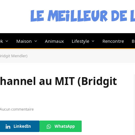
ek
Maison
Animaux
Lifestyle
Rencontre
B
Bridgit Mendler)
Channel au MIT (Bridgit
Aucun commentaire
LinkedIn
WhatsApp