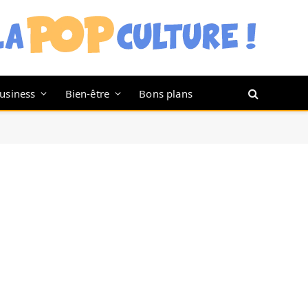
usiness
Bien-être
Bons plans