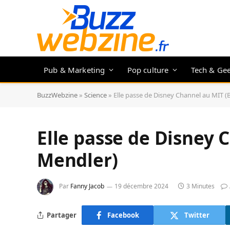
Pub & Marketing
Pop culture
Tech & Ge
BuzzWebzine
»
Science
»
Elle passe de Disney Channel au MIT (
Elle passe de Disney 
Mendler)
Par
Fanny Jacob
19 décembre 2024
3 Minutes
Partager
Facebook
Twitter