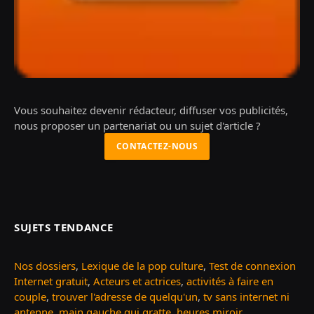
Vous souhaitez devenir rédacteur, diffuser vos publicités,
nous proposer un partenariat ou un sujet d'article ?
CONTACTEZ-NOUS
SUJETS TENDANCE
Nos dossiers
,
Lexique de la pop culture
,
Test de connexion
Internet gratuit
,
Acteurs et actrices
,
activités à faire en
couple
,
trouver l'adresse de quelqu'un
,
tv sans internet ni
antenne
,
main gauche qui gratte
,
heures miroir
...