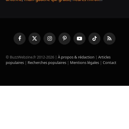
Facebook
X
Instagram
Pinterest
YouTube
TikTok
RSS
(Twitter)
© BuzzWebzine.fr 2012-2026 |
À propos & rédaction
|
Articles
populaires
|
Recherches populaires
|
Mentions légales
|
Contact