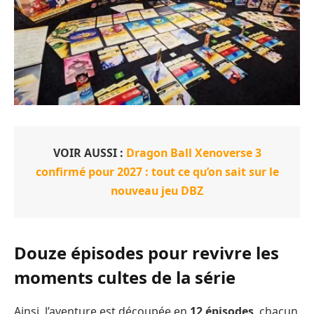
VOIR AUSSI :
Dragon Ball Xenoverse 3
confirmé pour 2027 : tout ce qu’on sait sur le
nouveau jeu DBZ
Douze épisodes pour revivre les
moments cultes de la série
Ainsi, l’aventure est découpée en
12 épisodes
, chacun