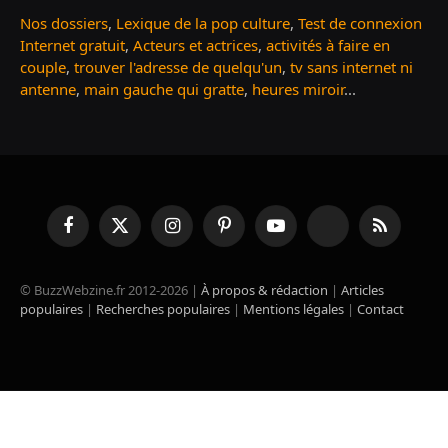
Nos dossiers
,
Lexique de la pop culture
,
Test de connexion
Internet gratuit
,
Acteurs et actrices
,
activités à faire en
couple
,
trouver l'adresse de quelqu'un
,
tv sans internet ni
antenne
,
main gauche qui gratte
,
heures miroir
...
Facebook
X
Instagram
Pinterest
YouTube
TikTok
RSS
(Twitter)
© BuzzWebzine.fr 2012-2026 |
À propos & rédaction
|
Articles
populaires
|
Recherches populaires
|
Mentions légales
|
Contact