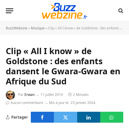
BuzzWebzine
»
Musique
»
Clip « All I know » de Goldstone : des enfants dansent le Gwara-Gwara en Afrique du Sud
Clip « All I know » de
Goldstone : des enfants
dansent le Gwara-Gwara en
Afrique du Sud
Par
Erwan
11 juillet 2019
2 Minutes
Aucun commentaire
Mis à jour le
23 janvier 2024
Partager