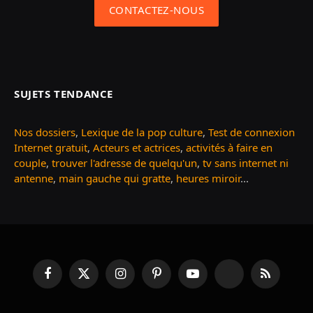
CONTACTEZ-NOUS
SUJETS TENDANCE
Nos dossiers
,
Lexique de la pop culture
,
Test de connexion
Internet gratuit
,
Acteurs et actrices
,
activités à faire en
couple
,
trouver l'adresse de quelqu'un
,
tv sans internet ni
antenne
,
main gauche qui gratte
,
heures miroir
...
Facebook
X
Instagram
Pinterest
YouTube
TikTok
RSS
(Twitter)