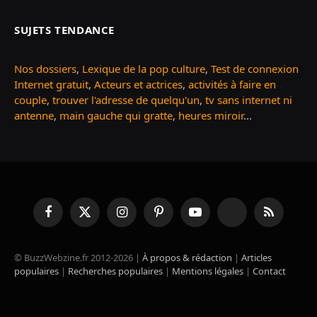
SUJETS TENDANCE
Nos dossiers
,
Lexique de la pop culture
,
Test de connexion
Internet gratuit
,
Acteurs et actrices
,
activités à faire en
couple
,
trouver l'adresse de quelqu'un
,
tv sans internet ni
antenne
,
main gauche qui gratte
,
heures miroir
...
Facebook
X
Instagram
Pinterest
YouTube
TikTok
RSS
(Twitter)
© BuzzWebzine.fr 2012-2026 |
À propos & rédaction
|
Articles
populaires
|
Recherches populaires
|
Mentions légales
|
Contact