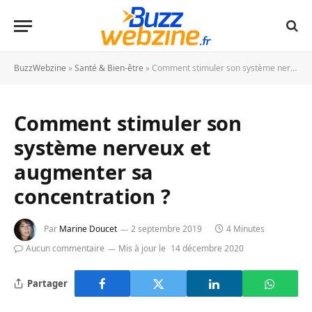
BuzzWebzine
»
Santé & Bien-être
»
Comment stimuler son système nerveux et augmenter sa concentration ?
Comment stimuler son
système nerveux et
augmenter sa
concentration ?
Par
Marine Doucet
2 septembre 2019
4 Minutes
Aucun commentaire
Mis à jour le
14 décembre 2020
Partager