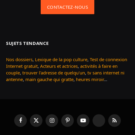
CONTACTEZ-NOUS
SUJETS TENDANCE
Nos dossiers
,
Lexique de la pop culture
,
Test de connexion
Internet gratuit
,
Acteurs et actrices
,
activités à faire en
couple
,
trouver l'adresse de quelqu'un
,
tv sans internet ni
antenne
,
main gauche qui gratte
,
heures miroir
...
Facebook
X
Instagram
Pinterest
YouTube
TikTok
RSS
(Twitter)