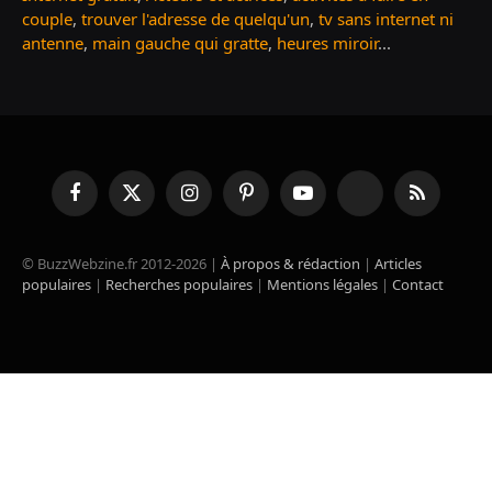
couple
,
trouver l'adresse de quelqu'un
,
tv sans internet ni
antenne
,
main gauche qui gratte
,
heures miroir
...
Facebook
X
Instagram
Pinterest
YouTube
TikTok
RSS
(Twitter)
© BuzzWebzine.fr 2012-2026 |
À propos & rédaction
|
Articles
populaires
|
Recherches populaires
|
Mentions légales
|
Contact