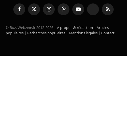
Facebook
X
Instagram
Pinterest
YouTube
TikTok
RSS
(Twitter)
© BuzzWebzine.fr 2012-2026 |
À propos & rédaction
|
Articles
populaires
|
Recherches populaires
|
Mentions légales
|
Contact