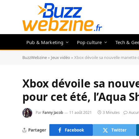
Pub & Marketing
Pop culture
Tech & Ge
BuzzWebzine
»
Jeux vidéo
»
Xbox dévoile sa nouvelle manette de 
Xbox dévoile sa nouve
pour cet été, l’Aqua Sh
Par
Fanny Jacob
11 août 2021
3 Minutes
Aucu
Partager
Facebook
Twitter