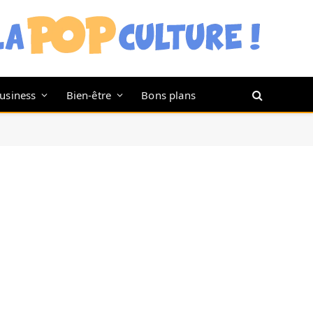
usiness
Bien-être
Bons plans