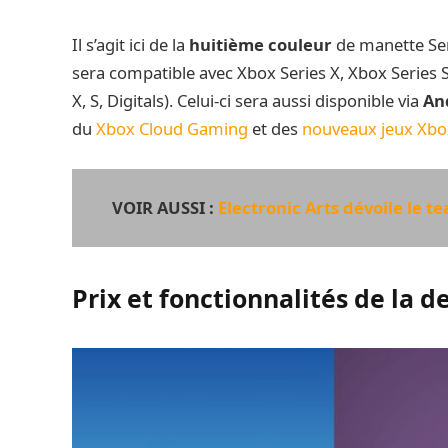
Il s’agit ici de la
huitième couleur
de manette Ser
sera compatible avec Xbox Series X, Xbox Series S
X, S, Digitals). Celui-ci sera aussi disponible via
An
du
Xbox Cloud Gaming
et des
nouveaux jeux Xbo
VOIR AUSSI :
Electronic Arts dévoile le t
Prix et fonctionnalités de la 