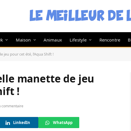
ek
Maison
Animaux
Lifestyle
Rencontre
B
jeu pour cet été, l’Aqua Shift !
lle manette de jeu
ift !
n commentaire
LinkedIn
WhatsApp