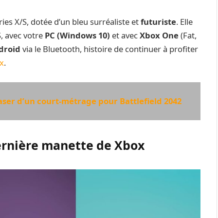
ies X/S, dotée d’un bleu surréaliste et
futuriste
. Elle
, avec votre
PC (Windows 10)
et avec
Xbox One
(Fat,
droid
via le Bluetooth, histoire de continuer à profiter
x
.
easer d’un court-métrage pour Battlefield 2042
dernière manette de Xbox