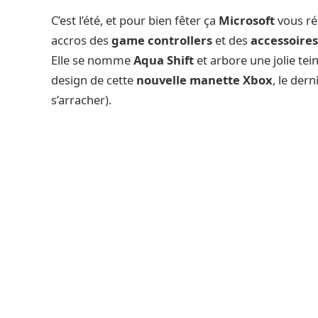
C’est l’été, et pour bien fêter ça
Microsoft
vous rés
accros des
game controllers
et des
accessoire
Elle se nomme
Aqua Shift
et arbore une jolie tei
design de cette
nouvelle manette Xbox
, le der
s’arracher).