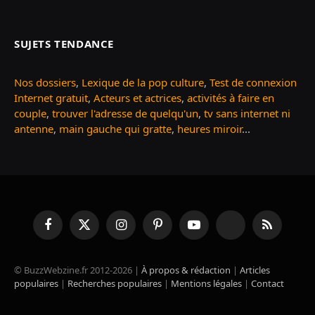
SUJETS TENDANCE
Nos dossiers
,
Lexique de la pop culture
,
Test de connexion
Internet gratuit
,
Acteurs et actrices
,
activités à faire en
couple
,
trouver l'adresse de quelqu'un
,
tv sans internet ni
antenne
,
main gauche qui gratte
,
heures miroir
...
Facebook
X
Instagram
Pinterest
YouTube
TikTok
RSS
(Twitter)
© BuzzWebzine.fr 2012-2026 |
À propos & rédaction
|
Articles
populaires
|
Recherches populaires
|
Mentions légales
|
Contact