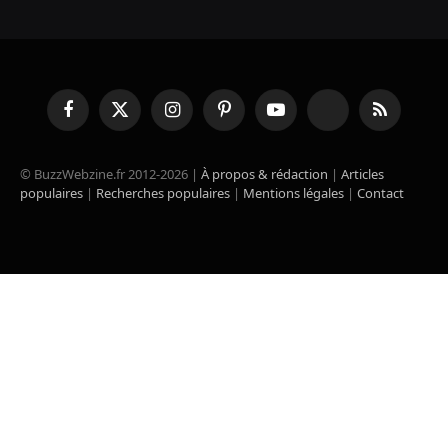
Facebook
X
Instagram
Pinterest
YouTube
TikTok
RSS
(Twitter)
© BuzzWebzine.fr 2012-2026 |
À propos & rédaction
|
Articles
populaires
|
Recherches populaires
|
Mentions légales
|
Contact