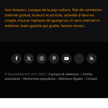
Nos dossiers
,
Lexique de la pop culture
,
Test de connexion
Internet gratuit
,
Acteurs et actrices
,
activités à faire en
couple
,
trouver l'adresse de quelqu'un
,
tv sans internet ni
antenne
,
main gauche qui gratte
,
heures miroir
...
Facebook
X
Instagram
Pinterest
YouTube
TikTok
RSS
(Twitter)
© BuzzWebzine.fr 2012-2026 |
À propos & rédaction
|
Articles
populaires
|
Recherches populaires
|
Mentions légales
|
Contact